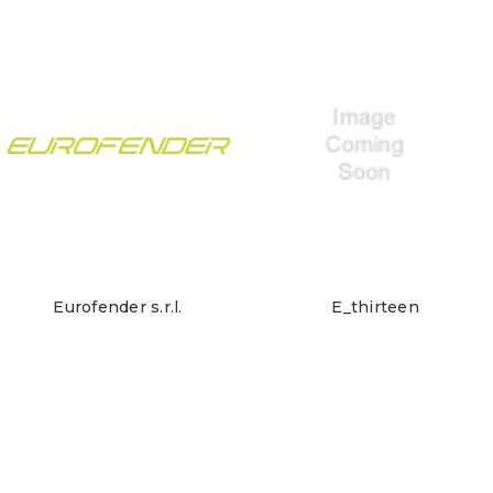
Eurofender s.r.l.
E_thirteen