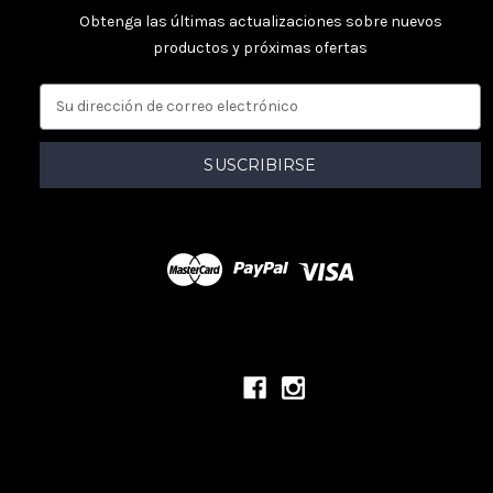
Obtenga las últimas actualizaciones sobre nuevos
productos y próximas ofertas
D
i
r
e
c
c
i
ó
n
d
e
c
o
r
r
e
o
e