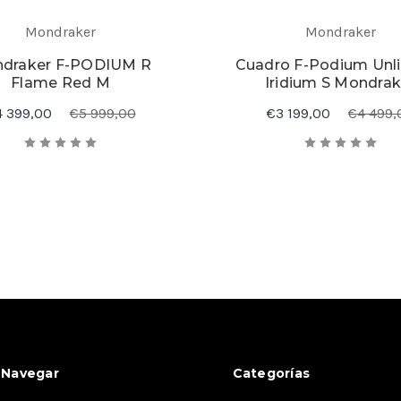
Mondraker
Mondraker
draker F-PODIUM R
Cuadro F-Podium Unl
Flame Red M
Iridium S Mondrak
4 399,00
€5 999,00
€3 199,00
€4 499,
Navegar
Categorías