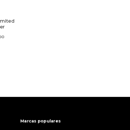
imited
er
00
Marcas populares