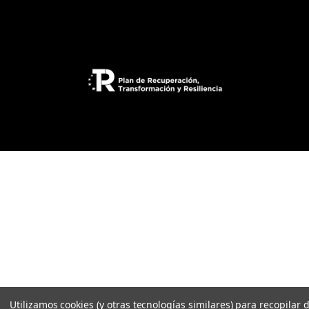
e
o
e
l
e
c
t
r
ó
n
i
c
o
Utilizamos cookies (y otras tecnologías similares) para recopilar 