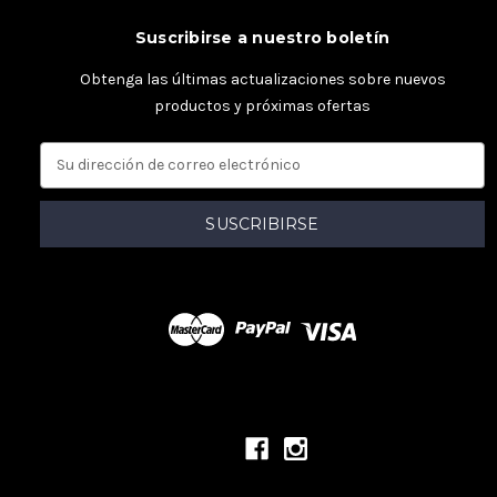
Suscribirse a nuestro boletín
Obtenga las últimas actualizaciones sobre nuevos
productos y próximas ofertas
D
i
r
e
c
c
i
ó
n
d
e
c
o
r
r