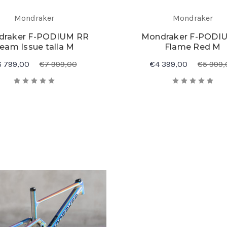
Mondraker
Mondraker
draker F-PODIUM RR
Mondraker F-PODI
eam Issue talla M
Flame Red M
6 799,00
€7 999,00
€4 399,00
€5 999,