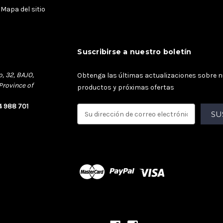
Mapa del sitio
Suscribirse a nuestro boletín
o, 32, BAJO,
Obtenga las últimas actualizaciones sobre 
Province of
productos y próximas ofertas
4 988 701
D
i
r
e
c
c
i
ó
n
d
e