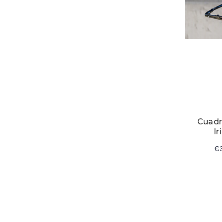
Cuadr
I
€