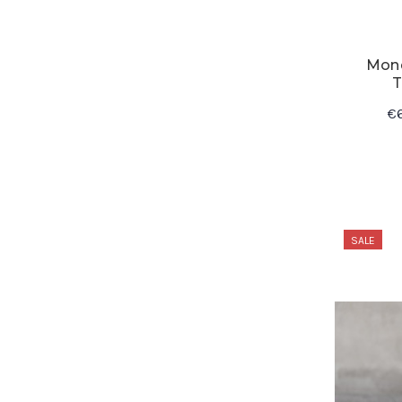
Mon
T
€
SALE