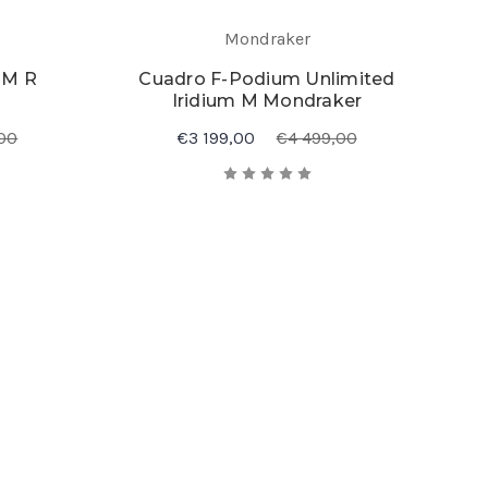
Mondraker
UM R
Cuadro F-Podium Unlimited
Iridium M Mondraker
00
€3 199,00
€4 499,00