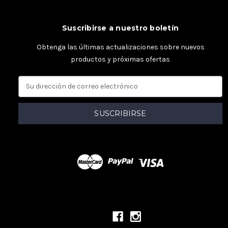
Suscribirse a nuestro boletín
Obtenga las últimas actualizaciones sobre nuevos
productos y próximas ofertas
D
i
r
e
c
c
i
ó
n
d
e
c
o
r