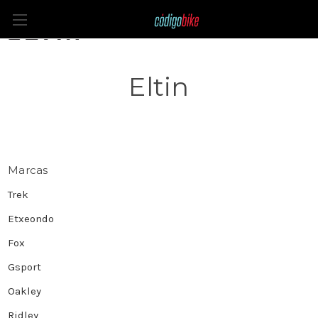
Eltin
Marcas
Trek
Etxeondo
Fox
Gsport
Oakley
Ridley