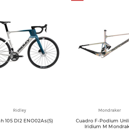
Ridley
Mondraker
h 105 DI2 ENO02As(S)
Cuadro F-Podium Unl
Iridium M Mondra