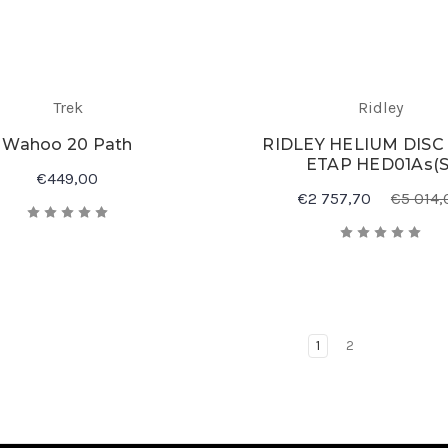
Trek
Ridley
Wahoo 20 Path
RIDLEY HELIUM DISC
ETAP HED01As(S
€449,00
€2 757,70
€5 014,
1
2