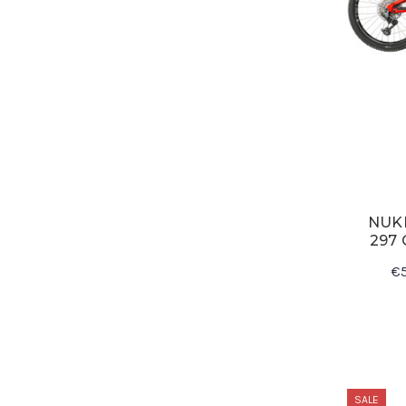
NUK
297 
€5
SALE