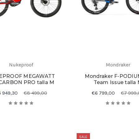
Nukeproof
Mondraker
EPROOF MEGAWATT
Mondraker F-PODIU
CARBON PRO talla M
Team Issue talla
 949,30
€8 499,00
€6 799,00
€7 999,
SALE