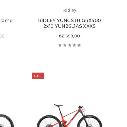
Ridley
Flame
RIDLEY YUNGSTR GRX400
2x10 YUN26L1AS XXXS
00
€2 699,00
SALE