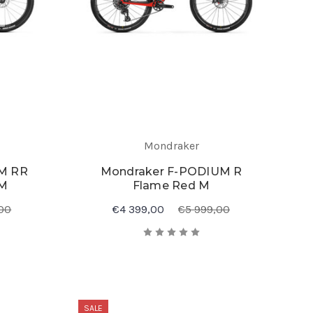
Mondraker
M RR
Mondraker F-PODIUM R
 M
Flame Red M
00
€4 399,00
€5 999,00
SALE