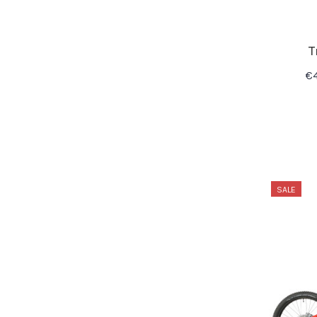
T
€
SALE