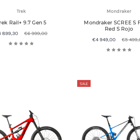
Trek
Mondraker
rek Rail+ 9.7 Gen 5
Mondraker SCREE S 
Red S Rojo
4 899,30
€6 999,00
€4 949,00
€5 499,
SALE