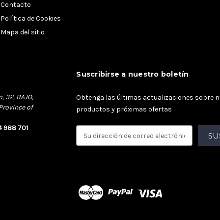
Contacto
Política de Cookies
Mapa del sitio
Suscribirse a nuestro boletín
o, 32, BAJO,
Obtenga las últimas actualizaciones sobre 
Province of
productos y próximas ofertas
4 988 701
D
i
r
e
c
c
i
ó
n