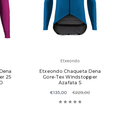
Etxeondo
 Dena
Etxeondo Chaqueta Dena
er 25
Gore-Tex Windstopper
O
Azafata S
€135,00
€229,00