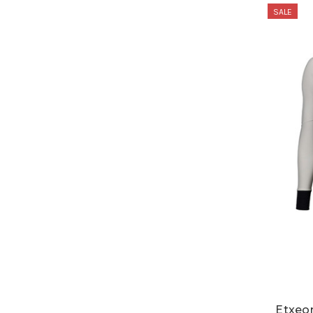
SALE
Etxeo