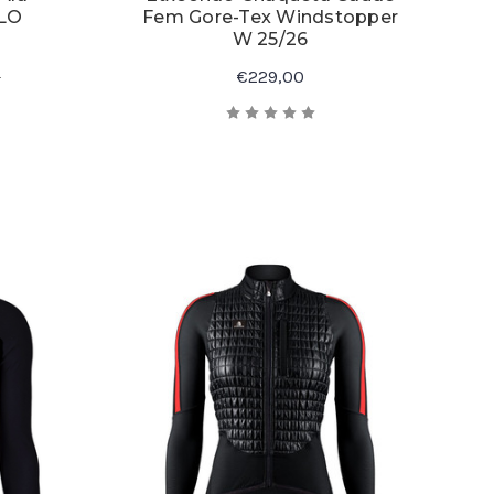
LLO
Fem Gore-Tex Windstopper
W 25/26
0
€229,00