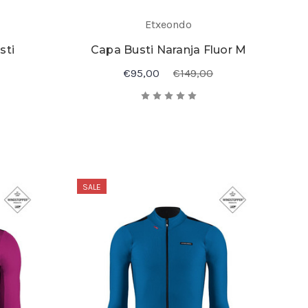
Etxeondo
sti
Capa Busti Naranja Fluor M
€95,00
€149,00
SALE