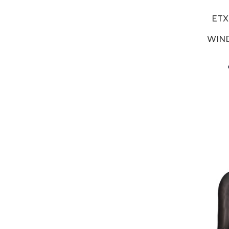
ET
WIN