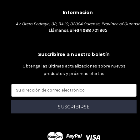
Información
Av. Otero Pedrayo, 32, BAJO, 32004 Ourense, Province of Ourense
Llámanos al +34 988 701 365
Suscribirse a nuestro boletín
Obtenga las últimas actualizaciones sobre nuevos
productos y próximas ofertas
D
i
r
e
c
c
i
ó
n