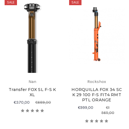
SALE
SALE
Nan
Rockshox
Transfer FOX SL F-S K
HORQUILLA FOX 34 SC
XL
K 29 100 F-S FIT4 RMT
PTL ORANGE
€370,00
€689,00
€999,00
€1
565,00