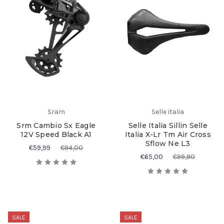
Sram
Selle italia
Srm Cambio Sx Eagle
Selle Italia Sillin Selle
12V Speed Black A1
Italia X-Lr Tm Air Cross
Sflow Ne L3
€59,99
€94,00
€65,00
€99,90
SALE
SALE