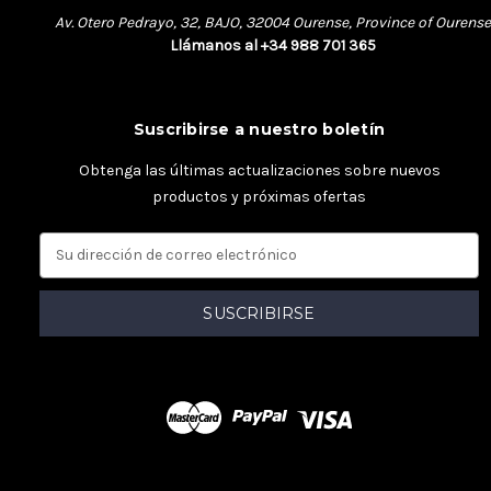
Av. Otero Pedrayo, 32, BAJO, 32004 Ourense, Province of Ourense
Llámanos al +34 988 701 365
Suscribirse a nuestro boletín
Obtenga las últimas actualizaciones sobre nuevos
productos y próximas ofertas
D
i
r
e
c
c
i
ó
n
d
e