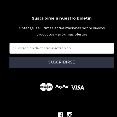
Suscribirse a nuestro boletín
Obtenga las últimas actualizaciones sobre nuevos
productos y próximas ofertas
D
i
r
e
c
c
i
ó
n
d
e
c
o
r