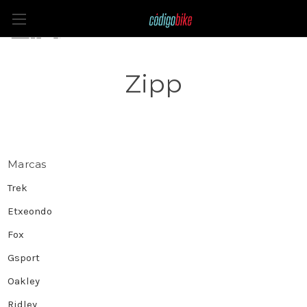
Zipp
Marcas
Trek
Etxeondo
Fox
Gsport
Oakley
Ridley