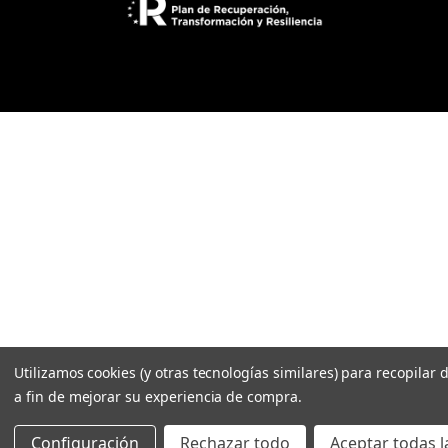
c
t
r
ó
n
i
c
o
Utilizamos cookies (y otras tecnologías similares) para recopilar 
a fin de mejorar su experiencia de compra.
Configuración
Rechazar todo
Aceptar todas l