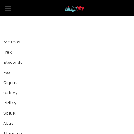
Selle italia
Marcas
Trek
Etxeondo
Fox
Gsport
Oakley
Ridley
Spiuk
Abus
Shimano