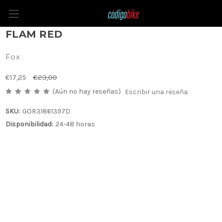
GORRA FOX SELECT FLEXFIT L/XL
FLAM RED
Fox
€17,25
€23,00
(Aún no hay reseñas)
Escribir una reseña
SKU:
GOR31861397D
Disponibilidad:
24-48 horas