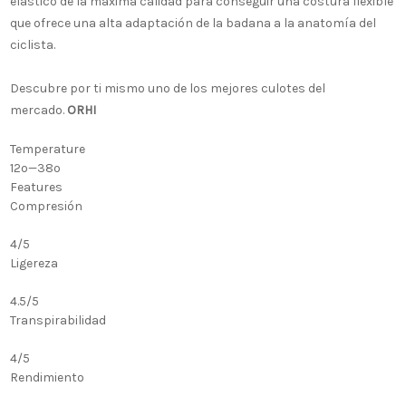
elástico de la máxima calidad para conseguir una costura flexible
que ofrece una alta adaptación de la badana a la anatomía del
ciclista.
Descubre por ti mismo uno de los mejores culotes del
mercado.
ORHI
Temperature
12º
—
38º
Features
Compresión
4/5
Ligereza
4.5/5
Transpirabilidad
4/5
Rendimiento