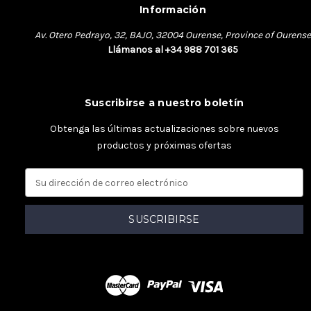
Información
Av. Otero Pedrayo, 32, BAJO, 32004 Ourense, Province of Ourense
Llámanos al +34 988 701 365
Suscribirse a nuestro boletín
Obtenga las últimas actualizaciones sobre nuevos
productos y próximas ofertas
D
i
r
e
c
c
i
ó
n
d