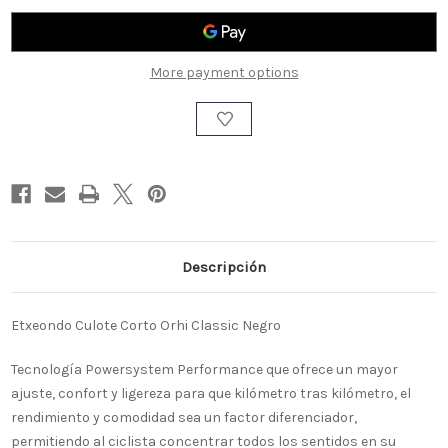
CULOTE
CULOTE
CORTO
CORTO
ORHI
ORHI
More payment options
CLASSIC
CLASSIC
NEGRO
NEGRO
Descripción
Etxeondo Culote Corto Orhi Classic Negro
Tecnología Powersystem Performance que ofrece un mayor
ajuste, confort y ligereza para que kilómetro tras kilómetro, el
rendimiento y comodidad sea un factor diferenciador,
permitiendo al ciclista concentrar todos los sentidos en su