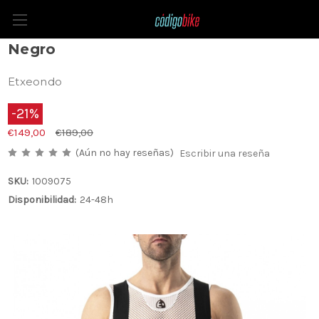
Etxeondo Culote Corto Orhi Classic
Negro
Etxeondo
-21%
€149,00
€189,00
(Aún no hay reseñas)
Escribir una reseña
SKU:
1009075
Disponibilidad:
24-48h