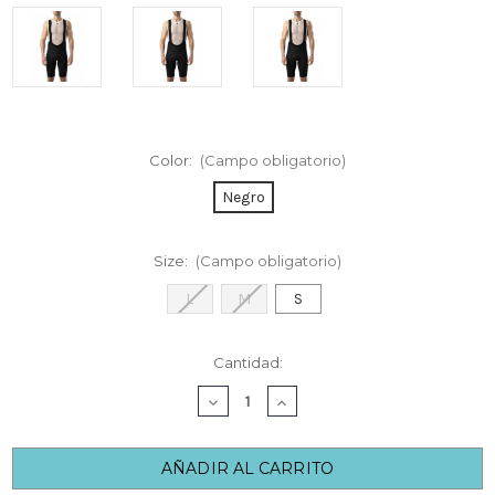
Color:
(Campo obligatorio)
Negro
Size:
(Campo obligatorio)
L
M
S
Cantidad
Cantidad:
actual
DISMINUIR
AUMENTAR
de
LA
LA
existencias:
CANTIDAD
CANTIDAD
DE
DE
ETXEONDO
ETXEONDO