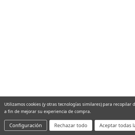
c
o
Utilizamos cookies (y otras tecnologías similares) para recopilar 
a fin de mejorar su experiencia de compra.
Configuración
Rechazar todo
Aceptar todas l