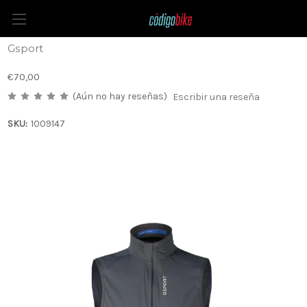
Chaleco Pro Team Ultralight Purpose
Gsport
€70,00
(Aún no hay reseñas)
Escribir una reseña
SKU:
1009147