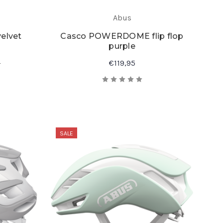
Abus
elvet
Casco POWERDOME flip flop
purple
5
€119,95
SALE