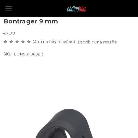
Imán con banda de cadencia
Bontrager 9 mm
€7,99
(Aún no hay reseñas)
Escribir una reseña
SKU:
BON53119692R