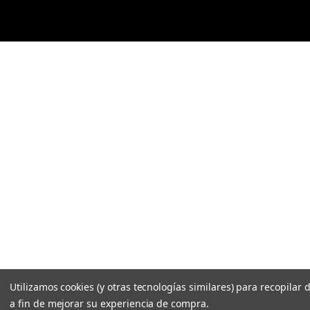
ó
n
i
c
o
Utilizamos cookies (y otras tecnologías similares) para recopilar 
a fin de mejorar su experiencia de compra.