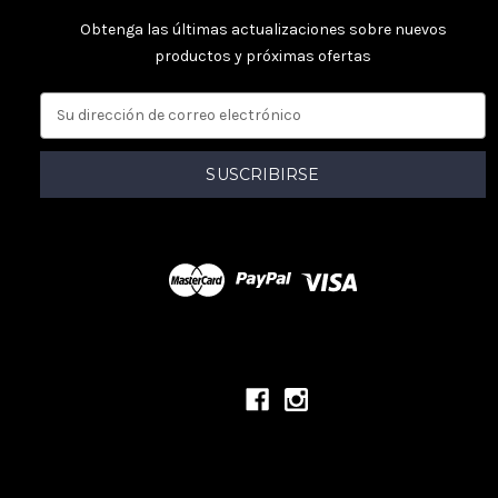
Obtenga las últimas actualizaciones sobre nuevos
productos y próximas ofertas
D
i
r
e
c
c
i
ó
n
d
e
c
o
r
r
e
o