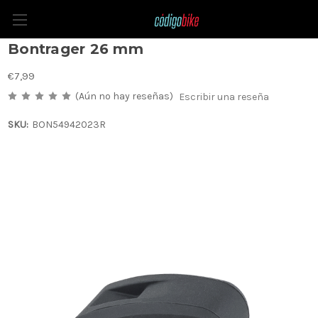
Imán con banda de cadencia
Bontrager 26 mm
€7,99
(Aún no hay reseñas)
Escribir una reseña
SKU:
BON54942023R